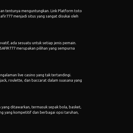
Rp.23,220,000
dan tentunya menguntungkan. Link Platform toto
safir777
menjadi situs yang sangat disukai oleh
Rp.43,670,000
Rp.11,160,000
ovatif, ada sesuatu untuk setiap jenis pemain.
Rp.9,270,000
i SAFIR777 merupakan pilihan yang sempurna
Rp.210,000
alaman live casino yang tak tertandingi.
Rp.13,740,000
jack, roulette, dan baccarat dalam suasana yang
Rp.43,490,000
Rp.11,240,000
yang ditawarkan, termasuk sepak bola, basket,
g yang kompetitif dan berbagai opsi taruhan,
Rp.5,950,000