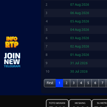
2
07 Aug 2026
3
06 Aug 2026
4
05 Aug 2026
5
04 Aug 2026
6
03 Aug 2026
7
02 Aug 2026
8
01 Aug 2026
9
31 Jul 2026
10
30 Jul 2026
First
1
2
3
4
5
6
7
TOTO WUHAN
HK SIANG
SG MET