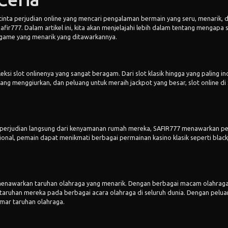
oeaz*** | Withdraw:
Rp.55,000
cinta perjudian online yang mencari pengalaman bermain yang seru, menarik, 
fir777. Dalam artikel ini, kita akan menjelajahi lebih dalam tentang mengapa
tdgy*** | Withdraw:
Rp.50,000
 game yang menarik yang ditawarkannya.
yohp*** | Withdraw:
Rp.70,000
ksi slot onlinenya yang sangat beragam. Dari slot klasik hingga yang paling in
dvtw*** | Withdraw:
Rp.95,000
ang menggiurkan, dan peluang untuk meraih jackpot yang besar, slot online d
snuj*** | Withdraw:
Rp.55,000
 perjudian langsung dari kenyamanan rumah mereka, SAFIR777 menawarkan peng
wscb*** | Withdraw:
Rp.75,000
nal, pemain dapat menikmati berbagai permainan kasino klasik seperti black
wlup*** | Withdraw:
Rp.85,000
binc*** | Withdraw:
Rp.70,000
menawarkan taruhan olahraga yang menarik. Dengan berbagai macam olahraga 
taruhan mereka pada berbagai acara olahraga di seluruh dunia. Dengan peluan
emar taruhan olahraga.
qmin*** | Withdraw:
Rp.50,000