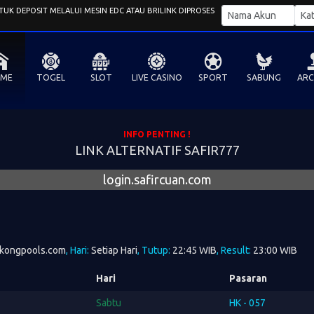
POSIT MELALUI MESIN EDC ATAU BRILINK DIPROSES 1X24 JAM YAH, SEHAT SELALU BO
ME
TOGEL
SLOT
LIVE CASINO
SPORT
SABUNG
ARC
INFO PENTING !
LINK ALTERNATIF SAFIR777
login.safircuan.com
kongpools.com
, Hari:
Setiap Hari
, Tutup:
22:45 WIB
, Result:
23:00 WIB
Hari
Pasaran
Sabtu
HK - 057