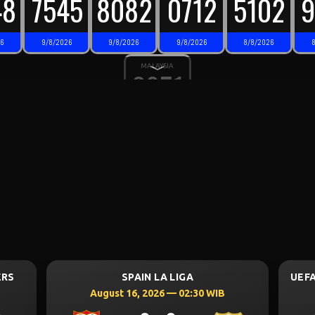
48
7545
8082
0712
5102
9
26
9/8/2026
9/8/2026
9/8/2026
8/8/2026
MALAYSIA
6851
8/8/2026
SPAIN LA LIGA
UEF
August 17, 2026 — 02:30 WIB