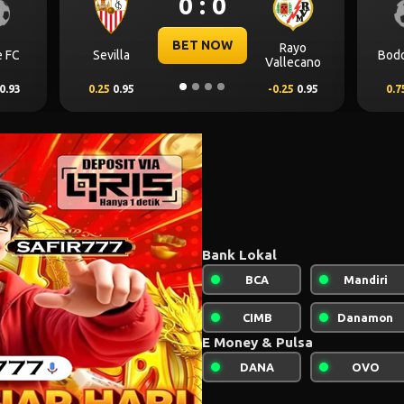
0 : 0
BET NOW
Kaira
afe
Celta Vigo
Osasuna
0.67
0.25
0.76
-0.25
-0.86
0.0
Bank Lokal
BCA
Mandiri
CIMB
Danamon
E Money & Pulsa
DANA
OVO