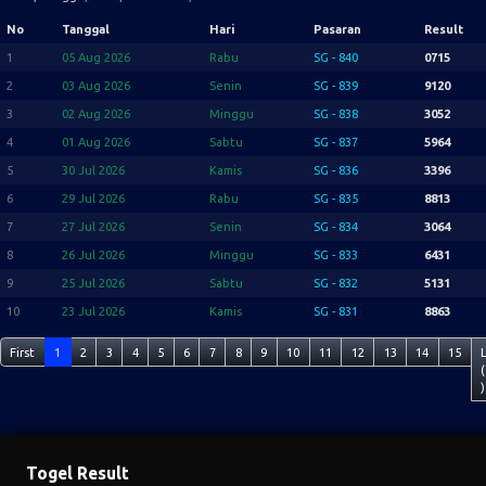
No
Tanggal
Hari
Pasaran
Result
1
05 Aug 2026
Rabu
SG - 840
0715
2
03 Aug 2026
Senin
SG - 839
9120
3
02 Aug 2026
Minggu
SG - 838
3052
4
01 Aug 2026
Sabtu
SG - 837
5964
5
30 Jul 2026
Kamis
SG - 836
3396
6
29 Jul 2026
Rabu
SG - 835
8813
7
27 Jul 2026
Senin
SG - 834
3064
8
26 Jul 2026
Minggu
SG - 833
6431
9
25 Jul 2026
Sabtu
SG - 832
5131
10
23 Jul 2026
Kamis
SG - 831
8863
First
1
2
3
4
5
6
7
8
9
10
11
12
13
14
15
(
)
Togel Result