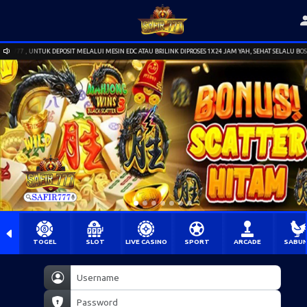
77 , UNTUK DEPOSIT MELALUI MESIN EDC ATAU BRILINK DIPROSES 1X24 JAM YAH, SEHAT SELALU BOSKU !!
TOGEL
SLOT
LIVE CASINO
SPORT
ARCADE
SABU