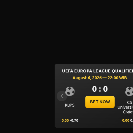
UEFA EUROPA LEAGUE QUALIFI
August 7, 2026 — 00:45 WIB
0 : 0
Previous
BET NOW
PAOK
Ander
0.5
0.66
-0.5
-