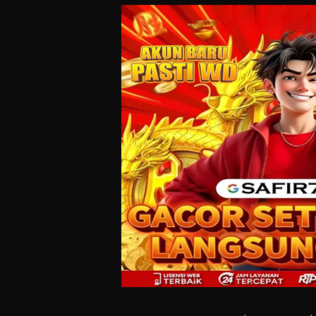
TENTANG KAMI
|
BANTUAN
|