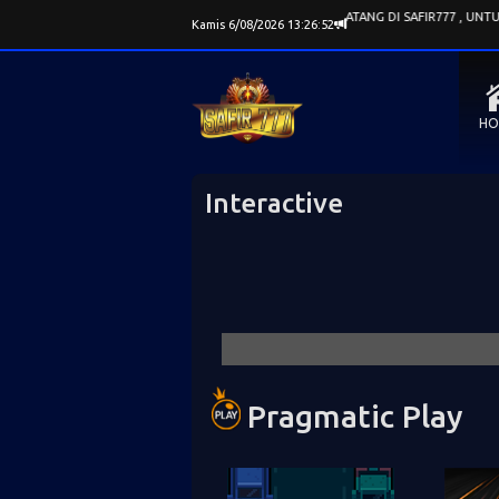
SELAMAT DATANG DI SAFIR777 , UNTUK DEPOS
Kamis 6/08/2026 13:26:53
HO
Interactive
Pragmatic Play