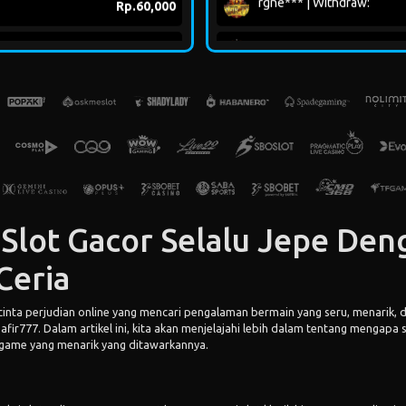
Rp.50,000
dvtw*** | Withdraw:
Rp.70,000
binc*** | Withdraw:
Rp.60,000
mbbf*** | Withdraw:
Rp.60,000
kyvr*** | Withdraw:
Rp.65,000
 Slot Gacor Selalu Jepe De
rkbl*** | Withdraw:
Rp.50,000
Ceria
mrbq*** | Withdraw:
Rp.90,000
cinta perjudian online yang mencari pengalaman bermain yang seru, menarik, 
qtvm*** | Withdraw:
fir777. Dalam artikel ini, kita akan menjelajahi lebih dalam tentang mengapa
Rp.60,000
 game yang menarik yang ditawarkannya.
hths*** | Withdraw:
Rp.95,000
ksi slot onlinenya yang sangat beragam. Dari slot klasik hingga yang paling in
avii*** | Withdraw: